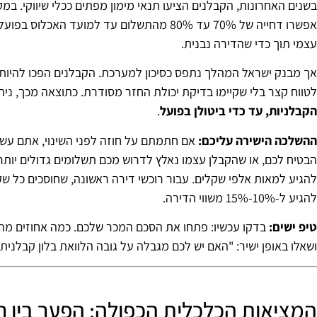
בשנים האחרונות, הקבלנים הציעו תנאי מימון מפתים ככלי שיווקי. ב
אפשרו דחייה של 70% עד 80% מהתשלום עד למועד 
עצמי תוך כדי שהדירה נבנית.
אך מבנק ישראל המהלך נתפס כסיכון למערכת. הקבלנים הפכו להיות גוף
לטווח קצר בלי שקיימו בדיקת יכולת החזר מסודרת. כתוצאה מכך, ניתנ
הקבלניות, עד כדי ביטולן בפועל
.
ההשלכה הישירה עליכם:
אם חתמתם על חוזה לפני השינוי, אתם עשו
הבטיח לכם, או שהקבלן עצמו נאלץ לדרוש מכם תשלומים גדולים יותר
להגיע למאות אלפי שקלים. עבור רוכשי דירה ראשונה, שחוסכים כל ש
להגיע ל-10%-15% משווי הדירה.
טיפ ישים:
בדקו עכשיו: פתחו את הסכם המכר שלכם. כמה אחוזים מהת
ושאלו באופן ישיר: "האם יש לכם מגבלה על גובה הלוואת בלון קבלני
המציאות הכלכלית הכפולה: הפער בין רו