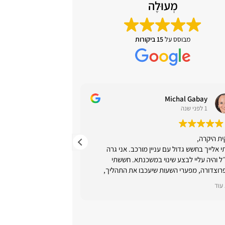
מְעוּלֶה
מבוסס על
15 ביקורות
Michal Gabay
גל נבו
1 לפני שנה
1 לפני שנה
ת היקרה,
רבקית עזרה לנו לקבל
י אלייך בחשש גדול עם עניין מורכב. אני גרה
ומשמעותית, שדרשה יכול
ל והיה עליי לבצע שינוי במשכנתא. חששתי
הסברים ברורים של הרכ
וצדורה, מפערי השעות שיעכבו את התהליך,
השונים, וקשר טוב עם ה
יך חתימה מורכב מרחוק ומחוסר זמינות וידע.
רבקית מקרב לב!
עוד
קרא עוד
הסכמת לקחת על עצמך את האתגר. היית
עית, זמינה וסבלנית. נתת תמיד מידע מהיר
תשובה מאת הבעלים
ייק. ידעת לעבוד מול הבנקים, לקבל מהם את
תודה רבה גל. אכן זה 
ע הנכון, להעביר אותו אליי בזמן עם עצה טובה
את הבית הנכון לכם, עם