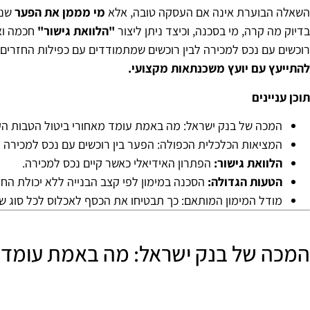
השאלה הבוערת אינה אם העסקה טובה, אלא
מי מממן את הפער
שנו
בדיוק מה קרה, מי בסכנה, וכיצד ניתן ליצור
"הלוואת גישור"
חכמה וא
רוכשים עם נכס למכירה לבין רוכשים שמתמודדים עם כפילות החזרים
להתייעץ עם יועץ משכנתאות מקצועי.
תוכן עניינים
המכה של בנק ישראל: מה באמת עומד מאחורי ביטול הטבות ה
מיטל עמית
המציאות הכלכלית הכפולה: הפער בין רוכשים עם נכס למכירה לב
1 לפני שנה
הלוואת גישור:
הפתרון האידיאלי כאשר קיים נכס למכירה.
הטעות הגדולה:
הסכנה במימון לפי קצב הבנייה ללא יכולת החז
רבקית ליוותה אותנו בתהליך המשכנתא במקצועיו
מודל המימון המותאם: כך תבטיחו את הכסף לאכלוס לכל סוג של
סבלנות ואכפתיות אמיתית.
הרגשנו בטוחים לאורך כל הדרך, קיבלנו הסברים
ברורים ותחושת ביטחון בכל שלב.
המכה של בנק ישראל: מה באמת עומד מ
ממליצים מכל הלב
קרא עוד
תשובה מאת הבעלים
תודה רבה. ריגשתם. היה תענוג ללוות אתכם. שתז
ליהנות מדירתכם שנים רבות.