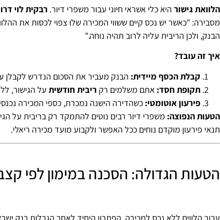
הלוואת גישור
היא כלי אשראי חיוני עבור משפרי דיור.
רבקית לוי דרו
מסבירה: "כאשר יש נכס קיים ששווי המכירה שלו צפוי לכסות את ההלוו
הבנק, ולכן הריבית עליה לרוב תהיה נוחה."
איך זה עובד?
קבלת הכסף מיידית:
הבנק מעביר את הסכום הנדרש לקבלן ע
תקופת חסד:
אתם משלמים רק
ריבית חודשית
על הגישור, ללא
פירעון אוטומטי:
כשהדירה הישנה נמכרת, כספי המכירה נכנסים 
הטעות הנפוצה:
משפרי דיור רבים נוטים להתמקד רק בריבית על הג
תנאי פירעון מוקדם נוחים ככל האפשר ולקבוע מועד מכירה ריאלי.
הטעות הגדולה: הסכנה במימון לפי קצב 
עבור הלווים ללא נכס למכירה, הפתרון היחיד לאחר הגבלות בנק יש