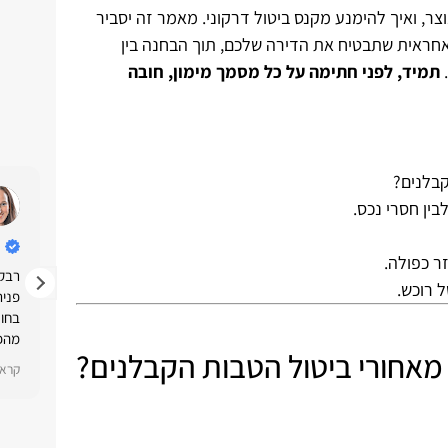
צר, ואיך להימנע מקנס ביטול דרקוני. מאמר זה יסביר
חראית שתבטיח את הדירה שלכם, תוך הבחנה בין
.
תמיד, לפני חתימה על כל מסמך מימון, חובה
קבלנים?
משרד עוד ונוטריון אורון ושות
ין חסרי נכס.
1 לפני שנה
ר כפולה.
ת,
רבקית מומלצת ביותר, אדיבה מקצוענית, מסורה
רבקי
 רוכש.
ואחראית. לא תתחרטו. בהצלחה!
פנית
בחו״
מהפר
תשובה מאת הבעלים
אחורי ביטול הטבות הקבלנים?
תודה רבה שירי. היה תענוג ללוות אותך.
מתהל
קרא עוד
קרא 
את 
מקצו
כו
ומדו
המיד