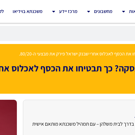
ות
מחשבונים
מרכז יידע
משכנתא בוידיאו
לק
 הכסף לאכלוס אחרי שבנק ישראל פירק את מבצעי ה-80/20.
קה? כך תבטיחו את הכסף לאכלוס אחר
יתי בהצלחה למעלה מ־1,000 משפחות בדרך לבית משלהן – עם תמהיל משכנתא מותאם אישית