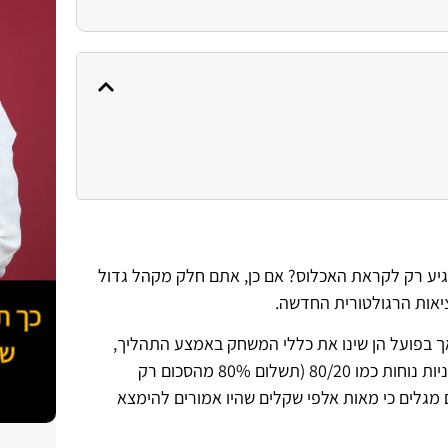
יע רק לקראת האכלוס? אם כן, אתם חלק מקהל גדול
ציאות הרגולטורית החדשה.
אך בפועל הן שינו את כללי המשחק באמצע התהליך,
במיוחד בכל הנוגע למימון חלקי הדירה. הלוואות בלון קבלניות, או תוכניות נוחות כמו 80/20 (תשלום 80% מהסכום רק
 מגלים כי מאות אלפי שקלים שהיו אמורים להימצא