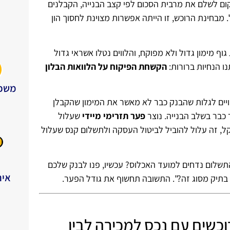
מקום לשלם את מרבית הסכום לפי קצב הבנייה, הקבלנים
איך 
האכלוס בפועל. מבחינת הרוכש, זו הייתה אפשרות מצוינת לחסוך הון
מהרג
באופ
ואכן
חשוב
 מימון גדול ולא מפוקח, והלווים נטלו אשראי גדול
אני 
ו הנחיות ברורות:
הקשחת הפיקוח על הלוואות הבלון
איתך
תודה
משכנ
יים לגלות שהבנק כבר לא מאשר את המימון שהקבלן
ת
 כבר בשלב הבנייה. נוצר
פער תזרימי מיידי
שעלול
תודה
השרו
קל, זה עלול להוביל לביטול העסקה ולתשלום קנס שעלול
שלום נדחים למועד האכלוס? עכשיו, פנו לבנק שלכם
איח
ת בתיק מסוג זה?". התשובה תחשוף את גודל הפער.
כשים עם נכס למכירה לבין