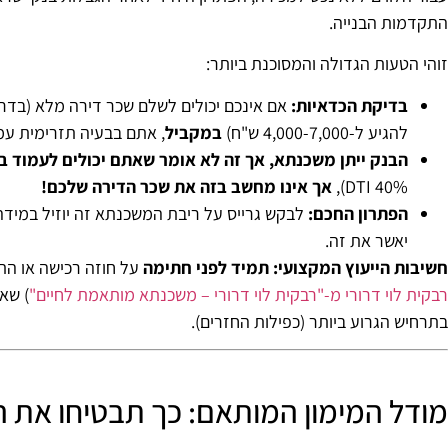
התקדמות הבנייה.
זוהי הטעות הגדולה והמסוכנת ביותר:
בדיקת הכדאיות:
להגיע ל-4,000-7,000 ש"ח)
במקביל
, אתם בבעיה תזרימית עמ
הבנק ייתן משכנתא, אך זה לא אומר שאתם יכולים לעמוד ב
40% DTI),
אך אינו מחשב בזה את שכר הדירה שלכם!
הפתרון החכם:
לבקש גרייס על ריבת המשכנתא זה יוזיל במיד
יאשר את זה.
חשיבות הייעוץ המקצועי:
תמיד לפני חתימה
על חוזה רכישה או התח
רבקית לוי דרורי מ-"רבקית לוי דרורי – משכנתא מותאמת לחיים"
) שא
בתרחיש הגרוע ביותר (כפילות החזרים).
מודל המימון המותאם: כך תבטיחו את ה