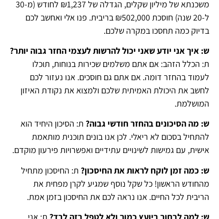
משכנתא של מיליון שקלים, הגדלה של ₪1,237 לחודש (מ-30
ל-20 שנה) חוסכת ₪502,000 בריבית. פנו אלי ואחשב לכם
בדיוק כמה תחסכו במקרה שלכם.
ש: איך אני יודע שאני יכול להרשות לעצמי החזר גבוה יותר
?
ת: הכלל הזהב: אם אתם משלמים שכירות בנוחות, תוכלו
לעמוד בהחזר דומה. אם אתם גם חוסכים. אנו נעזור לכם
לחשב את היכולת האמיתית שלכם ולמצוא את נקודת האיזון
המושלמת.
ש: מה הסיכונים בהחזר חודשי גבוה
?
ת: הסיכון היחיד הוא
להתחיל בסכום לא ריאלי. לכן אנו בונים תוכנית מותאמת
אישית, עם גמישות לשינויים עתידיים ואפשרויות פירעון מוקדם.
ש: כמה זמן לוקח לראות את החיסכון
?
ת: החיסכון מתחיל
מהחודש הראשון! כל שקל נוסף שמגיע לקרן מפחית את
הריבית לכל החיים. אנו נראה לכם את החיסכון בזמן אמת.
ש: למה לבחור ביועץ כמוך ולא לטפל בזה לבד
?
ת: אני