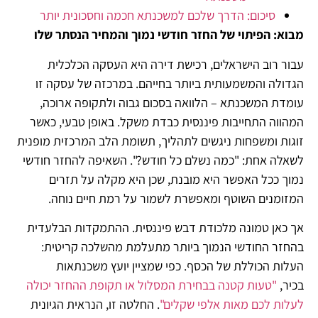
סיכום: הדרך שלכם למשכנתא חכמה וחסכונית יותר
מבוא: הפיתוי של החזר חודשי נמוך והמחיר הנסתר שלו
עבור רוב הישראלים, רכישת דירה היא העסקה הכלכלית
הגדולה והמשמעותית ביותר בחייהם. במרכזה של עסקה זו
עומדת המשכנתא – הלוואה בסכום גבוה ולתקופה ארוכה,
המהווה התחייבות פיננסית כבדת משקל. באופן טבעי, כאשר
זוגות ומשפחות ניגשים לתהליך, תשומת הלב המרכזית מופנית
לשאלה אחת: "כמה נשלם כל חודש?". השאיפה להחזר חודשי
נמוך ככל האפשר היא מובנת, שכן היא מקלה על תזרים
המזומנים השוטף ומאפשרת לשמור על רמת חיים נוחה.
אך כאן טמונה מלכודת דבש פיננסית. ההתמקדות הבלעדית
בהחזר החודשי הנמוך ביותר מתעלמת מהשלכה קריטית:
העלות הכוללת של הכסף. כפי שמציין יועץ משכנתאות
בכיר,
"טעות קטנה בבחירת המסלול או תקופת ההחזר יכולה
לעלות לכם מאות אלפי שקלים"
. החלטה זו, הנראית הגיונית