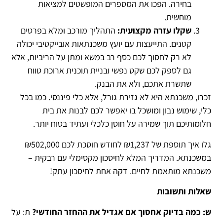
בחירה. הפכו את המספרים המופשטים למציאות
מוחשית.
שקלו עזרה מקצועית
:
התהליך מורכב ומלא בפרטים
קטנים. התייעצות עם יועץ משכנתאות אובייקטיבי יכולה
לא רק לחסוך לכם כסף רב במשא ומתן על הריביות, אלא
גם לספק לכם שקט נפשי ובניית תוכנית ארוכת טווח
שתשרת אתכם, ולא את הבנק.
זכרו, משכנתא היא לא גזירת גורל, אלא כלי פיננסי. כמו בכל
כלי, שימוש נבון ומושכל בו יאפשר לכם לבנות את בית
חלומותיכם תוך שמירה על חוסן כלכלי ועתיד בטוח יותר.
גלו איך תוספת של ₪1,237 לחודש חוסכת לכם ₪502,000
במשכנתא. המדריך המלא לחיסכון מקסימלי עם רבקית –
משכנתא מותאמת לחיים. דקה אחת לחיסכון עתק!
שאלות ותשובות
ש: כמה בדיוק אחסוך אם אגדיל את ההחזר החודשי
?
ת: על