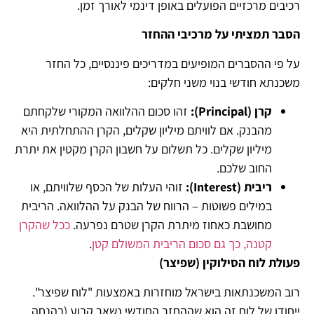
רכיבים מרכזיים הפועלים באופן דינמי לאורך זמן.
הסבר תמציתי על מרכיבי ההחזר
על פי ההסברים המופיעים במדריכים פיננסיים, כל החזר
משכנתא חודשי בנוי משני חלקים:
קרן
(Principal):
זהו סכום ההלוואה המקורי שלקחתם
מהבנק. אם לוויתם מיליון שקלים, הקרן ההתחלתית היא
מיליון שקלים. כל תשלום על חשבון הקרן מקטין את יתרת
החוב שלכם.
ריבית
(Interest):
זוהי העלות של הכסף שלוויתם, או
במילים פשוטות – הרווח של הבנק על ההלוואה. הריבית
מחושבת כאחוז מיתרת הקרן שטרם נפרעה.
ככל שהקרן
קטנה, כך גם סכום הריבית המשולם קטן
.
פעולת לוח הסילוקין (שפיצר)
רוב המשכנתאות בישראל מוחזרות באמצעות "לוח שפיצר".
ייחודו של לוח זה הוא שההחזר החודשי נשאר קבוע (בהנחה