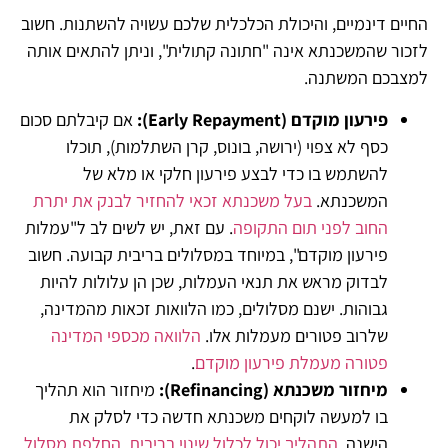
החיים דינמיים, והיכולת הכלכלית שלכם עשויה להשתנות. חשוב
לזכור שהמשכנתא אינה "חתונה קתולית", וניתן להתאים אותה
למצבכם המשתנה.
פירעון מוקדם
(Early Repayment):
אם קיבלתם סכום
כסף לא צפוי (ירושה, בונוס, קרן השתלמות), תוכלו
להשתמש בו כדי לבצע פירעון חלקי או מלא של
המשכנתא.
בעל משכנתא זכאי להחזיר לבנק את יתרת
החוב לפני תום התקופה
. עם זאת, יש לשים לב ל"עמלות
פירעון מוקדם", במיוחד במסלולים בריבית קבועה. חשוב
לבדוק מראש את תנאי העמלות, שכן הן עלולות להיות
גבוהות. ישנם מסלולים, כמו הלוואות זכאות מהמדינה,
שלרוב פטורים מעמלות אלו.
הלוואה מכספי המדינה
פטורה מעמלת פירעון מוקדם
.
מיחזור משכנתא
(Refinancing):
מיחזור הוא תהליך
בו למעשה לוקחים משכנתא חדשה כדי לסלק את
הישנה.
התהליך יכול לכלול שינוי בריבית, החלפת מסלול,