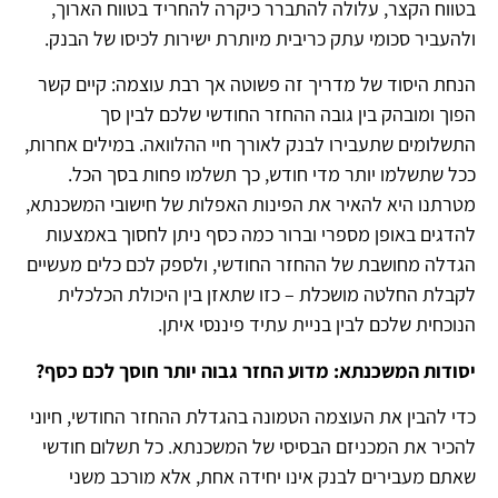
בטווח הקצר, עלולה להתברר כיקרה להחריד בטווח הארוך,
ולהעביר סכומי עתק כריבית מיותרת ישירות לכיסו של הבנק.
הנחת היסוד של מדריך זה פשוטה אך רבת עוצמה: קיים קשר
הפוך ומובהק בין גובה ההחזר החודשי שלכם לבין סך
התשלומים שתעבירו לבנק לאורך חיי ההלוואה. במילים אחרות,
ככל שתשלמו יותר מדי חודש, כך תשלמו פחות בסך הכל.
מטרתנו היא להאיר את הפינות האפלות של חישובי המשכנתא,
להדגים באופן מספרי וברור כמה כסף ניתן לחסוך באמצעות
הגדלה מחושבת של ההחזר החודשי, ולספק לכם כלים מעשיים
לקבלת החלטה מושכלת – כזו שתאזן בין היכולת הכלכלית
הנוכחית שלכם לבין בניית עתיד פיננסי איתן.
יסודות המשכנתא: מדוע החזר גבוה יותר חוסך לכם כסף
?
כדי להבין את העוצמה הטמונה בהגדלת ההחזר החודשי, חיוני
להכיר את המכניזם הבסיסי של המשכנתא. כל תשלום חודשי
שאתם מעבירים לבנק אינו יחידה אחת, אלא מורכב משני