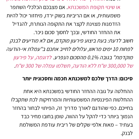
או שינוי תקופת המשכנתא
. אם מצבכם הכלכלי השתפר
משמעותית, או אם הריביות בשוק ירדו, מיחזור יכול להיות
הזדמנות מצוינת לקצר את התקופה הנותרת, להגדיל
את ההחזר החודשי, ובכך לחסוך סכום ניכר.
חשוב לדעת: בעת ביצוע פירעון מוקדם, אם לא מודיעים לבנק
לפחות 10 ימים מראש, עלולים לחייב אתכם ב"עמלת אי-הודעה
מוקדמת" בגובה 0.1% מהסכום הנפרע
.
לדוגמה, על פירעון
של 300,000 ש"ח ללא הודעה, תשלמו עמלה של 300 ש"ח
.
סיכום: הדרך שלכם למשכנתא חכמה וחסכונית יותר
ההחלטה על גובה ההחזר החודשי במשכנתא היא אחת
ההחלטות הפיננסיות המשמעותיות והמרחיקות לכת שתקבלו
בחייכם. כפי שהודגם לאורך מדריך זה, הפיתוי לבחור בהחזר
הנמוך ביותר כדי להקל על ההווה, טומן בחובו מחיר כבד
בעתיד – מאות אלפי שקלים של ריבית עודפת המשולמת
לבנק.