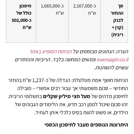
סך
כ-2,167,000
כ-1,665,000
חיסכון
ההחזר
ש"ח
ש"ח
כולל של
לבנק
כ-502,000
(קרן +
ש"ח
ריבית)
הערה: הנתונים מבוססים על
הניתוח המופיע באתר
evensapir.co.il
ומהווים המחשה בלבד. הריביות וההחזרים
עשויים להשתנות
.
הניתוח חושף אמת מטלטלת: הגדלה של כ-1,237 ש"ח בהחזר
החודשי – סכום משמעותי אך עבור רבים אפשרי – מובילה
לחיסכון מדהים של
מעל חצי מיליון שקלים
בתשלומי הריבית.
זהו סכום שיכול לממן רכב חדש, את הלימודים הגבוהים של
הילדים, או פשוט להוות בסיס כלכלי איתן לעתיד.
היתרונות הנוספים מעבר לחיסכון הכספי