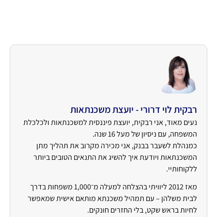
אישי ומקיף. יחד, נבנה את תוכנית ההשקעה המושלמת
עבורכם ונהפוך את חלום ההשקעה בנדל"ן למציאות רווחית.
רבקית לוי דרורי - יועצת משכנתאות
נעים מאוד, אני רבקית, יועצת פיננסית למשכנתאות ולכלכלת
המשפחה, עם ניסיון של מעל 16 שנה.
כמנהלת לשעבר בבנק, אני מכירה מקרוב את תהליך מתן
המשכנתאות ויודעת איך להשיג את התנאים הטובים ביותר
ללקוחותיי.
מאז 2012 ליוויתי בהצלחה למעלה מ־1,000 משפחות בדרך
לבית משלהן – עם תמהיל משכנתא מותאם אישית שמאפשר
לחיות בראש שקט, בלי החזרים חונקים.