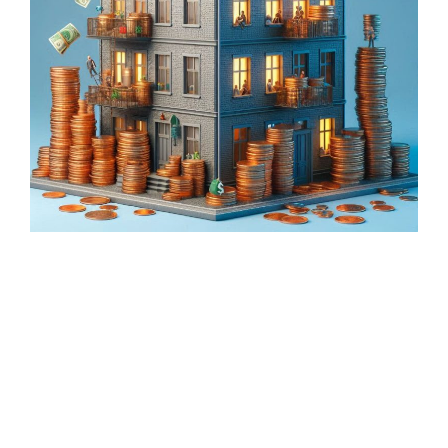
האם אתם חולמים על הכנסה פסיבית מנדל"ן? או אולי אתם
מתכננים "פליפ" מהיר ורווחי? בכל מקרה, רכישת דירה
להשקעה היא צעד משמעותי שדורש תכנון מדוקדק,
במיוחד כשמדובר במשכנתא. בואו נצלול לעומק עולם
המשכנתאות לדירות השקעה ונגלה כיצד תוכלו למקסם את
הרווחים שלכם תוך מזעור הסיכונים.