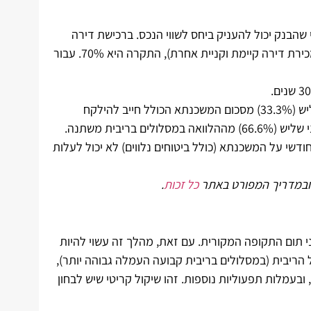
שהבנק יכול להעניק ביחס לשווי הנכס. ברכישת דירה
ראשונה ויחידה, ניתן לקבל עד 75% מימון. עבור משפרי דיור (מכירת דירה קיימת וקניית אחרת), התקרה היא 70%. עבור
בנק ישראל מחייב פיזור סיכונים. לפחות שליש (33.3%) מסכום המשכנתא הכולל חייב להילקח
יבית משתנה.
דשי על המשכנתא (כולל ביטוחים נלווים) לא יכול לעלות
ובמדריך המפורט באתר
כל זכות
.
תום התקופה המקורית. עם זאת, מהלך זה עשוי להיות
 הריבית (במסלולים בריבית קבועה העמלה גבוהה יותר),
בעמלות תפעוליות נוספות. זהו שיקול קריטי שיש לבחון