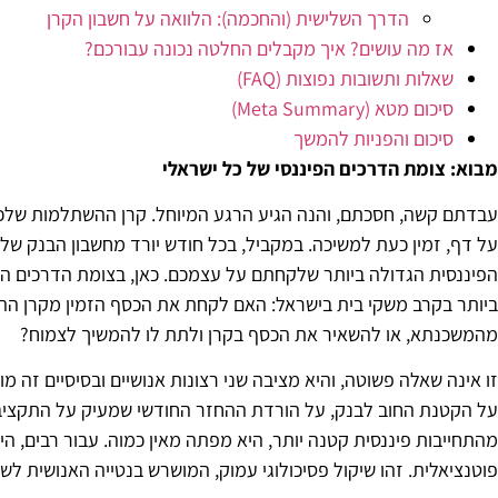
הדרך השלישית (והחכמה): הלוואה על חשבון הקרן
מיטל עמית
1 לפני שנה
אז מה עושים? איך מקבלים החלטה נכונה עבורכם?
שאלות ותשובות נפוצות (FAQ)
סיכום מטא (Meta Summary)
רבקית ליוותה אותנו בתהליך המשכנתא במקצועיו
סבלנות ואכפתיות אמיתית.
סיכום והפניות להמשך
הרגשנו בטוחים לאורך כל הדרך, קיבלנו הסברים
מבוא: צומת הדרכים הפיננסי של כל ישראלי
ברורים ותחושת ביטחון בכל שלב.
ממליצים מכל הלב
קרא עוד
עבדתם קשה, חסכתם, והנה הגיע הרגע המיוחל. קרן ההשתלמות שלכם
על דף, זמין כעת למשיכה. במקביל, בכל חודש יורד מחשבון הבנק ש
תשובה מאת הבעלים
תודה רבה. ריגשתם. היה תענוג ללוות אתכם. שתז
הפיננסית הגדולה ביותר שלקחתם על עצמכם. כאן, בצומת הדרכים הז
ליהנות מדירתכם שנים רבות.
ביותר בקרב משקי בית בישראל: האם לקחת את הכסף הזמין מקרן ה
מהמשכנתא, או להשאיר את הכסף בקרן ולתת לו להמשיך לצמוח?
זו אינה שאלה פשוטה, והיא מציבה שני רצונות אנושיים ובסיסיים זה 
על הקטנת החוב לבנק, על הורדת ההחזר החודשי שמעיק על התקציב
מהתחייבות פיננסית קטנה יותר, היא מפתה מאין כמוה. עבור רבים, ה
פוטנציאלית. זהו שיקול פסיכולוגי עמוק, המושרש בנטייה האנושית לשנ