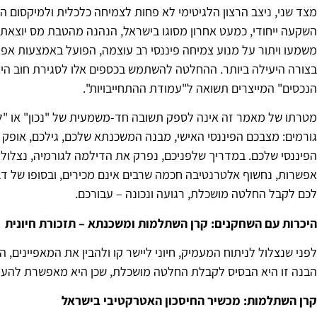
מצד שני, ניצב הרצון הלגיטימי לא פחות לצמיחה כלכלית ולמיקסום הה
השקעה ייחודי, כמעט אחרון מסוגו בישראל, הנהנה מהטבת מס יוצאת דו
משמעו ויתור על מנוע צמיחה פיננסי רב עוצמה, הפועל באמצעות אפ
בצורה היעילה ביותר. ההחלטה להשתמש בכספים אלו לסגירת חוב ה
הנכסים" המייצרים תשואה ל"עמודת ההתחייבויות".
מטרתו של מאמר זה אינה לספק תשובה חד-משמעית של "נכון" או "לא נ
גורמים: מצבכם הפיננסי האישי, מבנה המשכנתא שלכם, גילכם, אופק
הפיננסי שלכם. במדריך שלפניכם, נפרק את הדילמה לגורמיה, נצלול ל
אפשרות, נחשוף אלטרנטיבה חכמה שרבים אינם מכירים, ובסופו של ד
לכם לקבל החלטה מושכלת, רגועה ונכונה – עבורכם.
היכרות עם השחקנים: קרן השתלמות ומשכנתא – תזכורת חיונית
לפני שנצלול לניתוח המעמיק, חיוני ליישר קו ולהבין את המאפיינים, 
הבנה זו היא הבסיס לקבלת החלטה מושכלת, שכן היא מאפשרת להערי
קרן השתלמות: מכשיר החיסכון האטרקטיבי בישראל