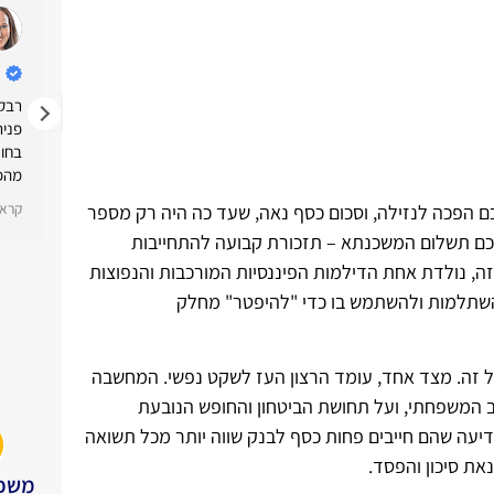
משרד עוד ונוטריון אורון ושות
1 לפני שנה
ת,
רבקית מומלצת ביותר, אדיבה מקצוענית, מסורה
רבקי
ואחראית. לא תתחרטו. בהצלחה!
פנית
בחו״
מהפר
תשובה מאת הבעלים
תודה רבה שירי. היה תענוג ללוות אותך.
מתהל
קרא עוד
קרא 
 הפכה לנזילה, וסכום כסף נאה, שעד כה היה רק מספר
את 
לכם תשלום המשכנתא – תזכורת קבועה להתחייבות
מקצו
כו
ומדו
ה, נולדת אחת הדילמות הפיננסיות המורכבות והנפוצות
המיד
השתלמות ולהשתמש בו כדי "להיפטר" מחלק
איך 
מהרג
באופ
מול זה. מצד אחד, עומד הרצון העז לשקט נפשי. המחשבה
ואכן
 המשפחתי, ועל תחושת הביטחון והחופש הנובעת
חשוב
אני 
ידיעה שהם חייבים פחות כסף לבנק שווה יותר מכל תשואה
איתך
את סיכון והפסד.
תודה
משכנ