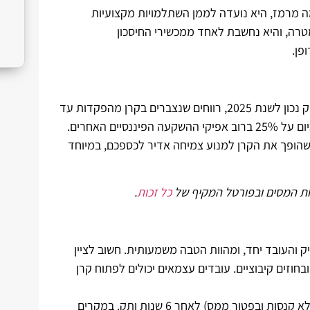
שמה מרמז, היא נועדה לממן השתלמויות מקצועיות
מטרה, והיא נחשבת לאחד ממכשירי החיסכון
פן.
זהו היתרון המכריע והמשמעותי ביותר של קרן ההשתלמות. על פי החוק נכון לשנת 2025, רווחים שנצברים בקרן מהפקדות עד
לתקרה שנתית מוטבת, פטורים לחלוטין ממס רווחי הון. מס זה עומד כיום על 25% ברוב אפיקי ההשקעה הפיננסיים האחרים.
2 על כל הרווחים שלכם, מה שהופך את הקרן למנוע צמיחה אדיר לכספכם, במיוחד
ות המסים
ובפורטל המקיף של
כל זכות
.
 והעובד יחד, ומהוות הטבה משמעותית. חשוב לציין
בחוזים קיבוציים. עובדים עצמאים יכולים לפתוח קרן
הכספים בקרן הופכים נזילים (כלומר, ניתנים למשיכה ללא קנסות ובפטור ממס) לאחר 6 שנות ותק. במקרים