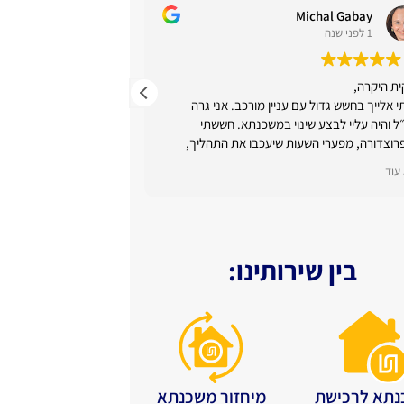
Michal Gabay
גל נבו
1 לפני שנה
1 לפני שנה
ת היקרה,
רבקית עזרה לנו לקבל
י אלייך בחשש גדול עם עניין מורכב. אני גרה
ומשמעותית, שדרשה יכול
ל והיה עליי לבצע שינוי במשכנתא. חששתי
הסברים ברורים של הרכ
וצדורה, מפערי השעות שיעכבו את התהליך,
השונים, וקשר טוב עם ה
יך חתימה מורכב מרחוק ומחוסר זמינות וידע.
רבקית מקרב לב!
עוד
קרא עוד
הסכמת לקחת על עצמך את האתגר. היית
עית, זמינה וסבלנית. נתת תמיד מידע מהיר
תשובה מאת הבעלים
ייק. ידעת לעבוד מול הבנקים, לקבל מהם את
תודה רבה גל. אכן זה 
ע הנכון, להעביר אותו אליי בזמן עם עצה טובה
את הבית הנכון לכם, עם
להמשיך הלאה.
בין שירותינו:
ע שהתחלתי לעבוד איתך, החששות שלי פחתו
התגובה החמה.
ן משמעותי, כי ידעתי שאני בידיים טובות.
 כך היה - העניין טופל על הצד הטוב ביותר והכי
 - בזמן.
ממליצה לכל מי שמעוניין לקחת משכנתא לעבוד
. התמורה בהחלט מצדיקה את המחיר.
 על השירות הטוב והמקצועי.
תא לרכישת
מיחזור משכנתא