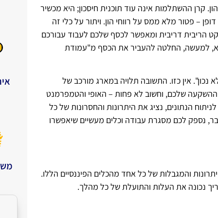
ון. קרן ההשתלמות אינה עוד תוכנית חיסכון; היא מכשיר
ת
פן – פטור מלא ממס על רווחי הון. ויתור על כלי זה
תודה
השרו
קט הריבית דריבית ומאפשר לכסף שלכם לעבוד עבורכם
יא, למעשה, החלטה להעביר את הכסף מ"עמודת
איח
כון". אין כזו. התשובה תלויה במארג מורכב של
 ההשקעה שלכם, וחשוב לא פחות – האופי והטמפרמנט
ניתוח הנתונים, נציג את היתרונות והחסרונות של כל
בר, נספק לכם מסגרת עבודה וכלים מעשיים שיאפשרו
משכ
היתרונות והמגבלות של כל אחד מהכלים הפיננסיים הללו.
ך נכונה את העלות והתועלת של כל מהלך.