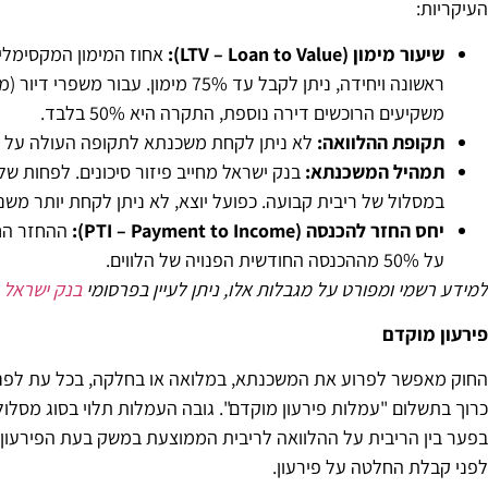
העיקריות:
שיעור מימון
(LTV – Loan to Value):
אחוז המימון המקסימלי 
משקיעים הרוכשים דירה נוספת, התקרה היא 50% בלבד.
תקופת ההלוואה
:
לא ניתן לקחת משכנתא לתקופה העולה על 30 שנים.
תמהיל המשכנתא
:
במסלול של ריבית קבועה. כפועל יוצא, לא ניתן לקחת יותר משני שליש (66.6%) מההלוואה במסלולים בר
יחס החזר להכנסה
(PTI – Payment to Income):
ההחזר החו
על 50% מההכנסה החודשית הפנויה של הלווים.
למידע רשמי ומפורט על מגבלות אלו, ניתן לעיין בפרסומי
בנק ישראל
פירעון מוקדם
החוק מאפשר לפרוע את המשכנתא, במלואה או בחלקה, בכל עת לפני 
כרוך בתשלום "עמלות פירעון מוקדם". גובה העמלות תלוי בסוג מסלול
בפער בין הריבית על ההלוואה לריבית הממוצעת במשק בעת הפירעון, ו
לפני קבלת החלטה על פירעון.