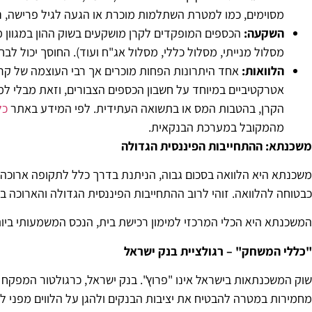
מסוימים, כמו למטרת השתלמות מוכרת או הגעה לגיל פרישה, ניתן 
השקעה
:
הכספים המופקדים לקרן מושקעים בשוק ההון במגוון 
מסלול מנייתי, מסלול כללי, מסלול אג"ח ועוד). החוסך יכול ל
הלוואות
:
אחד היתרונות הפחות מוכרים אך רבי העוצמה של ק
אטרקטיביים במיוחד על חשבון הכספים הצבורים, וזאת מבלי למשו
הקרן, בהטבות המס או בתשואה העתידית. לפי המידע באתר
כל
מהמקובל במערכת הבנקאית.
משכנתא: ההתחייבות הפיננסית הגדולה
כבטוחה להלוואה. זוהי לרוב ההתחייבות הפיננסית הגדולה והארוכה ב
המשכנתא היא הכלי המרכזי למימון רכישת בית, הנכס המשמעותי ביות
"
כללי המשחק" – רגולציית בנק ישראל
שוק המשכנתאות בישראל אינו "פרוץ". בנק ישראל, כרגולטור המפקח
מחמירות במטרה להבטיח את יציבות הבנקים ולהגן על הלווים מפני לק