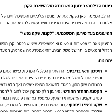
ניתוח הדילמה: פירעון המשכנתא מול השארת הקרן
זהו לב המאמר. כאן נשקול את הטיעונים הכלכליים והפסיכולוגיים של
אלטרנטיבה חכמה שרבים אינם מכירים, אשר עשויה להציע את הטוב מ
הטיעונים בעד פירעון המשכנתא: "לקנות שקט נפשי
"
ההיגיון מאחורי אפשרות זו פשוט ואינטואיטיבי: שימוש בכספי קרן ההש
הגדול והמאיים ביותר של משק הבית. זוהי אסטרטגיה שמרנית, המעדיפ
יתרונות
:
חיסכון ודאי בריבית
:
זהו היתרון הכלכלי המרכזי. כאשר אתם פ
ומיידי את כל תשלומי הריבית העתידיים שהייתם אמורים לשלם על
בתנודות שוק ההון, בניגוד לתשואה הפוטנציאלית (אך הלא ודא
הקטנת ההחזר החודשי
:
פירעון חלק מהקרן יכול להוביל לה
פנוי בתקציב המשפחתי השוטף, מאפשר גמישות פיננסית גבוהה 
שקט נפשי וביטחון
:
עבור אנשים רבים, זהו השיקול המכריע. הת
שלכם", והפחתת הלחץ הנפשי הכרוך בהתחייבות פיננסית ארוכת